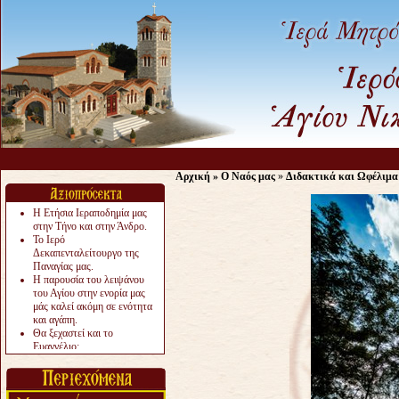
Αρχική
»
Ο Ναός μας
»
Διδακτικά και Ωφέλιμα
Η Ετήσια Ιεραποδημία μας
στην Τήνο και στην Άνδρο.
Το Ιερό
Δεκαπενταλείτουργο της
Παναγίας μας.
Η παρουσία του λειψάνου
του Αγίου στην ενορία μας
μάς καλεί ακόμη σε ενότητα
και αγάπη.
Θα ξεχαστεί και το
Ευαγγέλιο;
Το «αργότερα» γίνεται
«πολύ αργά».
Ζητείται....