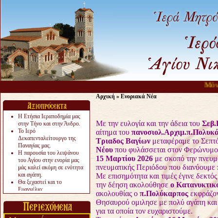
Μόνο δύο πράγμ
Αρχική
»
Ενοριακά Νέα
Η Ετήσια Ιεραποδημία μας
Με την ευλογία και την άδεια του
Σεβ.
στην Τήνο και στην Άνδρο.
Το Ιερό
αίτημα του
πανοσιολ.Αρχιμ.π.Πολυκ
Δεκαπενταλείτουργο της
Τριαδος Βαγίων
μεταφέραμε το Σεπτ
Παναγίας μας.
Νέου
που φυλάσσεται στον Φερώνυμο
Η παρουσία του λειψάνου
15 Μαρτίου 2026
με σκοπό την πνευμ
του Αγίου στην ενορία μας
πνευματικής Περιόδου που διανύουμε 
μάς καλεί ακόμη σε ενότητα
και αγάπη.
Με επισημότητα και τιμές έγινε δεκτό
Θα ξεχαστεί και το
την δέηση ακολούθησε
ο Κατανυκτικ
Ευαγγέλιο;
ακολουθίας ο
π.Πολύκαρπος
εκφράζον
Το «αργότερα» γίνεται
Θησαυρού ομιλησε με πολύ αγάπη και
«πολύ αργά».
για τα οποία τον ευχαριστούμε.
Ζητείται....