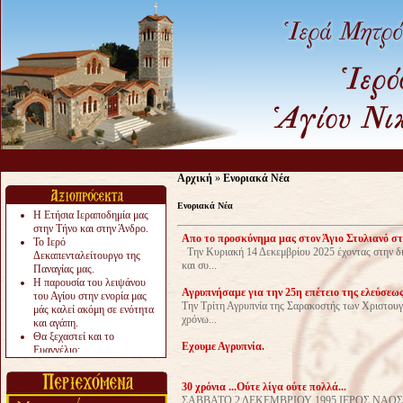
Αρχική
»
Ενοριακά Νέα
Ενοριακά Νέα
Η Ετήσια Ιεραποδημία μας
στην Τήνο και στην Άνδρο.
Απο το προσκύνημα μας στον Άγιο Στυλιανό στ
Το Ιερό
Την Κυριακή 14 Δεκεμβρίου 2025 έχοντας στην δ
Δεκαπενταλείτουργο της
και συ...
Παναγίας μας.
Η παρουσία του λειψάνου
Αγρυπνήσαμε για την 25η επέτειο της ελεύσεως
του Αγίου στην ενορία μας
Την Τρίτη Αγρυπνία της Σαρακοστής των Χριστουγέ
μάς καλεί ακόμη σε ενότητα
χρόνω...
και αγάπη.
Θα ξεχαστεί και το
Εχουμε Αγρυπνία.
Ευαγγέλιο;
Το «αργότερα» γίνεται
«πολύ αργά».
30 χρόνια ...Ούτε λίγα ούτε πολλά...
Ζητείται....
ΣΑΒΒΑΤΟ 2 ΔΕΚΕΜΒΡΙΟΥ 1995 ΙΕΡΟΣ ΝΑΟ