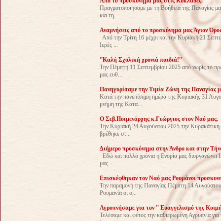
Απο το προσκύνημα μας στις Κυκλάδες.
Πραγματοποιήσαμε με τη Βοήθεια της Παναγίας μας
και τη...
Αναμνήσεις από το προσκύνημα μας Άγιον Όρο
Από την Τρίτη 16 μέχρι και την Κυριακή 21 Σεπτ
Ιερές ...
''Καλή Σχολική χρονιά παιδιά!''
Την Πέμπτη 11 Σεπτεμβρίου 2025 από νωρίς το πρω
μας ευθ...
Πανηγυρίσαμε την Τιμία Ζώνη της Παναγίας μ
Κατά την πανεπίσημη ημέρα της Κυριακής 31 Αυγ
μνήμη της Κατα...
Ο Σεβ.Ποιμενάρχης κ.Γεώργιος στον Ναό μας.
Την Κυριακή 24 Αυγούστου 2025 την Κυρακάτικη Θ
βρέθηκε στ...
Διήμερο προσκύνημα στην Άνδρο και στην Τήν
Eδώ και πολλά χρόνια η Ενορία μας διοργανώνει Ι
μας...
Επισκέφθηκαν τον Ναό μας Ρουμάνοι προσκυνη
Την παραμονή της Παναγίας Πέμπτη 14 Αυγούστου 
Ρουμανία οι ο...
Αγρυπνήσαμε για τον '' Ευαγγελισμό της Κοιμή
Τελέσαμε και φέτος την καθιερωμένη Αγρυπνία για 