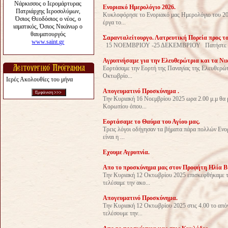
Ενοριακό Ημερολόγιο 2026.
Κυκλοφόρησε το Ενοριακό μας Ημερολόγιο του 202
έργα το...
Σαρανταλείτουργο. Λατρευτική Πορεία προς το
15 ΝΟΕΜΒΡΙΟΥ -25 ΔΕΚΕΜΒΡΙΟΥ Πατήστε στο p
Αγρυπνήσαμε για την Ελευθερώτρια και τα Νι
Εορτάσαμε την Εορτή της Παναγίας της Ελευθερώτρ
Οκτωβρίο...
Ιερές Ακολουθίες του μήνα
Απογευματινό Προσκύνημα .
Την Κυριακή 16 Νοεμβρίου 2025 ωρα 2.00 μ.μ θα 
Κορωπίου όπου...
Εορτάσαμε το Θαύμα του Αγίου μας.
Τρεις λόγοι οδήγησαν τα βήματα πάρα πολλών Εν
είναι η ...
Εχουμε Αγρυπνία.
Απο το προσκύνημα μας στον Προφήτη Ηλία Β
Την Κυριακή 12 Οκτωβρίου 2025 επισκεφθήκαμε τ
τελέσαμε την ακο...
Απογευματινό Προσκύνημα.
Την Κυριακή 12 Οκτωβρίου 2025 στις 4.00 το απ
τελέσουμε την...