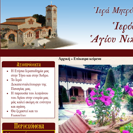
Αρχική
»
Επίκαιρα κείμενα
Η Ετήσια Ιεραποδημία μας
στην Τήνο και στην Άνδρο.
Το Ιερό
Δεκαπενταλείτουργο της
Παναγίας μας.
Η παρουσία του λειψάνου
του Αγίου στην ενορία μας
μάς καλεί ακόμη σε ενότητα
και αγάπη.
Θα ξεχαστεί και το
Ευαγγέλιο;
Το «αργότερα» γίνεται
«πολύ αργά».
Ζητείται....